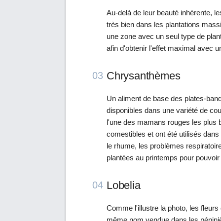
Au-delà de leur beauté inhérente, le
très bien dans les plantations mass
une zone avec un seul type de plan
afin d'obtenir l'effet maximal avec 
Chrysanthèmes
03
Un aliment de base des plates-ba
disponibles dans une variété de co
l'une des mamans rouges les plus b
comestibles et ont été utilisés dans 
le rhume, les problèmes respiratoir
plantées au printemps pour pouvoir s
Lobelia
04
Comme l'illustre la photo, les fleur
même nom vendue dans les pépinièr