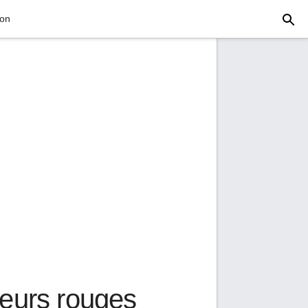
ion
leurs rouges