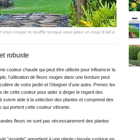
 vous couper le souffle lorsque vous jetez un coup d'œil à
et robuste
e couleur chaude qui peut être utilisée pour influencer la
e, l'utilisation de fleurs rouges dans une bordure peut
ticulière de votre jardin et l'éloigner d'une autre. Prenez les
 de cette couleur pour aider à diriger le regard des
s à suivre aide à la sélection des plantes et comprend des
qui portent cette couleur vibrante.
grandes fleurs ne sont pas nécessairement des plantes
tyle "assiette" appartient à une plante classée rustique en