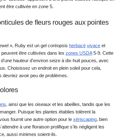
t être cultivée en zone 5.
nticules de fleurs rouges aux pointes
wel », Ruby est un gel coréopsis
herbacé
vivace
et
 peuvent être cultivées dans les
zones USDA
5-9. Cette
d'une hauteur d'environ seize à dix-huit pouces, avec
us. Choisissez un endroit en plein soleil pour cela,
us devriez avoir peu de problèmes.
olores
lons
, ainsi que les oiseaux et les abeilles, tandis que les
manger. Puisque les plantes établies tolèrent la
ous fournit une autre option pour le
xériscaping
, bien
attendre à une floraison prolifique s'ils négligent les
ce, aussi minimes soient-ils.