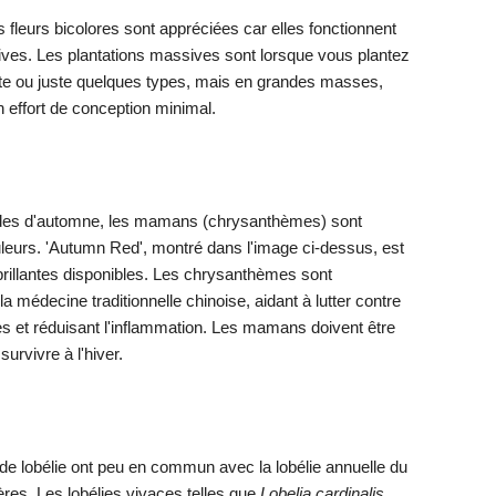
s fleurs bicolores sont appréciées car elles fonctionnent
ives. Les plantations massives sont lorsque vous plantez
te ou juste quelques types, mais en grandes masses,
un effort de conception minimal.
ndes d'automne, les mamans (chrysanthèmes) sont
uleurs. 'Autumn Red', montré dans l'image ci-dessus, est
rillantes disponibles. Les chrysanthèmes sont
la médecine traditionnelle chinoise, aidant à lutter contre
es et réduisant l'inflammation. Les mamans doivent être
urvivre à l'hiver.
s de lobélie ont peu en commun avec la lobélie annuelle du
es. Les lobélies vivaces telles que
Lobelia cardinalis