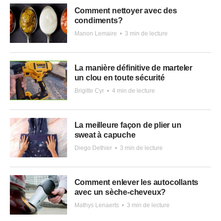
Comment nettoyer avec des
condiments?
Manon Lemaire
•
3 min de lecture
La manière définitive de marteler
un clou en toute sécurité
Brigitte Cyr
•
4 min de lecture
La meilleure façon de plier un
sweat à capuche
Diego Dethier
•
3 min de lecture
Comment enlever les autocollants
avec un sèche-cheveux?
Mathys Lenaerts
•
3 min de lecture