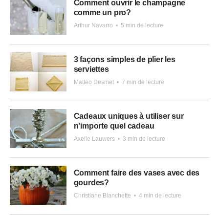
Comment ouvrir le champagne
comme un pro?
Arthur Navarro
•
5 min de lecture
3 façons simples de plier les
serviettes
Matteo Desmet
•
7 min de lecture
Cadeaux uniques à utiliser sur
n'importe quel cadeau
Axelle Lauwers
•
3 min de lecture
Comment faire des vases avec des
gourdes?
Christiane Blanchette
•
4 min de lecture