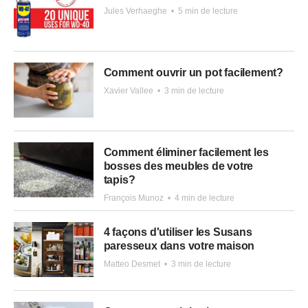
Jules Verhaeghe
•
5 min de lecture
Comment ouvrir un pot facilement?
Xavier Vallee
•
3 min de lecture
Comment éliminer facilement les
bosses des meubles de votre
tapis?
François Munoz
•
4 min de lecture
4 façons d'utiliser les Susans
paresseux dans votre maison
Matteo Desmet
•
3 min de lecture