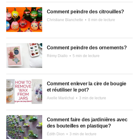
Comment peindre des citrouilles?
Christiane Blanchette
•
8 min de lecture
Comment peindre des ornements?
Rémy Diallo
•
5 min de lecture
Comment enlever la cire de bougie
et réutiliser le pot?
Axelle Maréchal
•
3 min de lecture
Comment faire des jardinières avec
des bouteilles en plastique?
Édith Dion
•
3 min de lecture