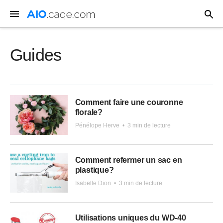
Guides
Comment faire une couronne
florale?
Pénélope Herve
•
3 min de lecture
Comment refermer un sac en
plastique?
Isabelle Dion
•
3 min de lecture
Utilisations uniques du WD-40