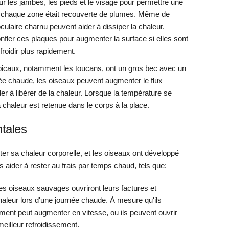
r les jambes, les pieds et le visage pour permettre une
i chaque zone était recouverte de plumes. Même de
culaire charnu peuvent aider à dissiper la chaleur.
ler ces plaques pour augmenter la surface si elles sont
froidir plus rapidement.
opicaux, notamment les toucans, ont un gros bec avec un
née chaude, les oiseaux peuvent augmenter le flux
er à libérer de la chaleur. Lorsque la température se
 la chaleur est retenue dans le corps à la place.
tales
er sa chaleur corporelle, et les oiseaux ont développé
aider à rester au frais par temps chaud, tels que:
es oiseaux sauvages ouvriront leurs factures et
chaleur lors d'une journée chaude. À mesure qu'ils
ment peut augmenter en vitesse, ou ils peuvent ouvrir
meilleur refroidissement.