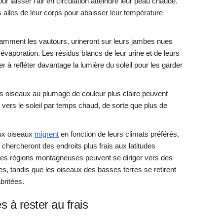
ur laisser l'air en circulation atteindre leur peau chaude.
s ailes de leur corps pour abaisser leur température
tamment les vautours, urineront sur leurs jambes nues
 évaporation. Les résidus blancs de leur urine et de leurs
à refléter davantage la lumière du soleil pour les garder
es oiseaux au plumage de couleur plus claire peuvent
es vers le soleil par temps chaud, de sorte que plus de
ux oiseaux
migrent
en fonction de leurs climats préférés,
s chercheront des endroits plus frais aux latitudes
es régions montagneuses peuvent se diriger vers des
hes, tandis que les oiseaux des basses terres se retirent
britées.
 à rester au frais