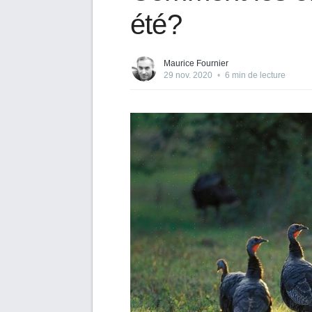
été?
Maurice Fournier
29 nov. 2020
•
6 min de lecture