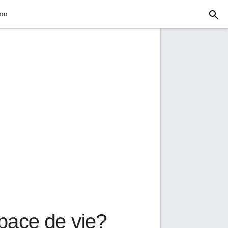
ion
space de vie?