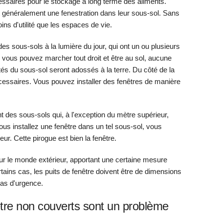
essaires pour le stockage à long terme des aliments.
 généralement une fenestration dans leur sous-sol. Sans
ns d'utilité que les espaces de vie.
es sous-sols à la lumière du jour, qui ont un ou plusieurs
e vous pouvez marcher tout droit et être au sol, aucune
és du sous-sol seront adossés à la terre. Du côté de la
écessaires. Vous pouvez installer des fenêtres de manière
nt des sous-sols qui, à l'exception du mètre supérieur,
us installez une fenêtre dans un tel sous-sol, vous
eur. Cette pirogue est bien la fenêtre.
sur le monde extérieur, apportant une certaine mesure
rtains cas, les puits de fenêtre doivent être de dimensions
cas d'urgence.
être non couverts sont un problème