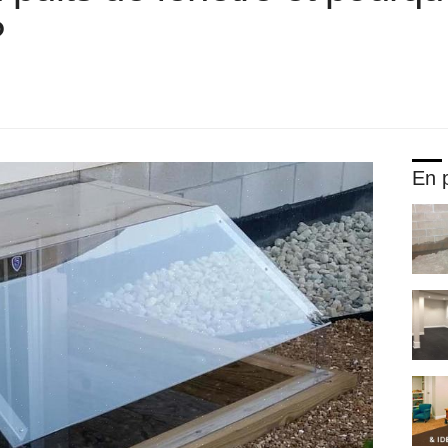
?
En p