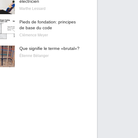
électricien
Marthe Lessard
Pieds de fondation: principes
de base du code
Clémence Meyer
Que signifie le terme «brutal»?
Étienne Bélanger