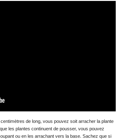
centimètres de long, vous pouvez soit arracher la plante
ez que les plantes continuent de pousser, vous pouvez
 coupant ou en les arrachant vers la base. Sachez que si