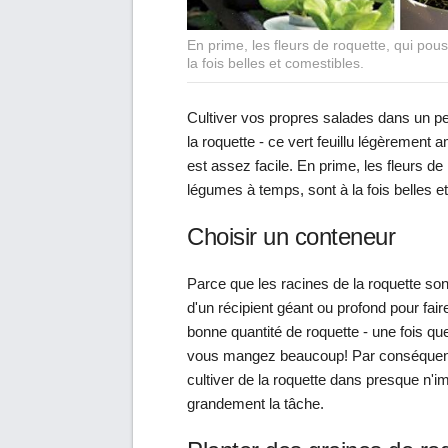
En prime, les fleurs de roquette, qui pou
la fois belles et comestibles.
Cultiver vos propres salades dans un pet
la roquette - ce vert feuillu légèrement a
est assez facile. En prime, les fleurs de
légumes à temps, sont à la fois belles e
Choisir un conteneur
Parce que les racines de la roquette so
d'un récipient géant ou profond pour fai
bonne quantité de roquette - une fois q
vous mangez beaucoup! Par conséquent,
cultiver de la roquette dans presque n'im
grandement la tâche.