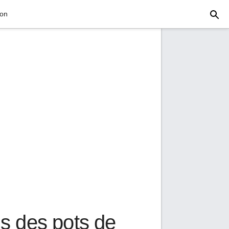
ion
s des pots de