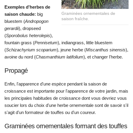
Exemples d'herbes de
Graminées ornementales de
saison chaude:
big
saison fraîche.
bluestem (
Andropogon
gerardii
), dropseed
(
Sporobolus heterolepis
),
fountain grass (
Pennisetum
), indiangrass, little bluestem
(
Schizachyrium scoparium
), jeune herbe (
Miscanthus sinensis
),
avoine du nord (
Chasmanthium latifolium
), et changer l'herbe.
Propagé
Enfin, l'apparence d'une espèce pendant la saison de
croissance est importante pour l'apparence de votre jardin, mais
les principales habitudes de croissance dont vous devriez vous
soucier lors du choix d'une herbe ornementale sont de savoir s'il
s'agit d'un formateur de touffes ou d'un coureur.
Graminées ornementales formant des touffes