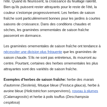
l'été. Quand ils fleurissent, la croissance du feuillage ralentit.
Bien qu'ils puissent rester attrayants pour le reste de l'été, la
couleur s'estompe progressivement. Les herbes de saison
fraîche sont particulièrement bonnes pour les jardins à courtes
saisons de croissance. Dans des conditions chaudes et
sèches, les graminées ornementales de saison fraîche
passeront en dormance.
Les graminées ornementales de saison fraîche ont tendance à
nécessiter une division plus fréquente
que les graminées de
saison chaude. S'ils ne sont pas entretenus, ils mourront au
centre. Pourtant, certaines des herbes ornementales les plus
attrayantes sont des variétés de saison fraîche.
Exemples d'herbes de saison fraîche:
herbe des
marais
d'automne (Sesleria
), fétuque bleue (
Festuca glauca
), herbe à
avoine bleue (
Helictotrichon sempervirens
),
roseau à plumes
(
Calamagrostis
) et herbe à poils touffus (
Deschampsia
cespitosa
)