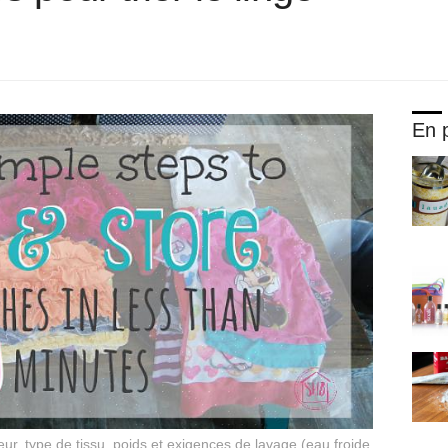
En p
eur, type de tissu, poids et exigences de lavage (eau froide