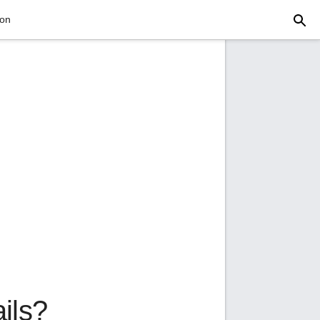
ion
ils?