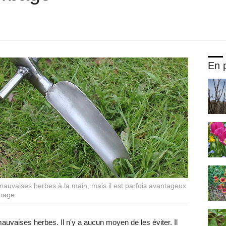
En p
auvaises herbes à la main, mais il est parfois avantageux
rbage.
uvaises herbes. Il n'y a aucun moyen de les éviter. Il