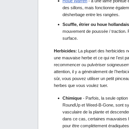
Houe Warren
- a une lame pointue 
des sillons, mais fonctionne égalem
désherbage entre les rangées.
Scuffle, étrier ou houe hollandai
mouvement de poussée / traction. Fa
surface.
Herbicides:
La plupart des herbicides n
une mauvaise herbe et ce qui ne l'est p
recommencer ou pulvériser soigneusemen
attention, il y a généralement de l'herbi
sûr, vous pouvez utiliser un petit pincea
herbes que vous voulez tuer.
Chimique
- Parfois, la seule optio
RoundUp et Weed-B-Gone, sont systé
vasculaire de la plante et descende
dans ce cas, certaines mauvaises h
pour être complètement éradiquées