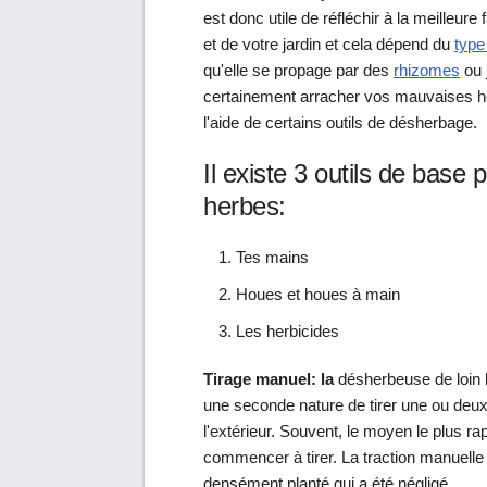
est donc utile de réfléchir à la meilleu
et de votre jardin et cela dépend du
type
qu'elle se propage par des
rhizomes
ou 
certainement arracher vos mauvaises her
l'aide de certains outils de désherbage.
Il existe 3 outils de base 
herbes:
Tes mains
Houes et houes à main
Les herbicides
Tirage manuel: la
désherbeuse de loin la
une seconde nature de tirer une ou de
l'extérieur. Souvent, le moyen le plus ra
commencer à tirer. La traction manuell
densément planté qui a été négligé.