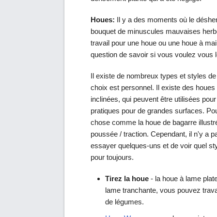
Houes:
Il y a des moments où le désher
bouquet de minuscules mauvaises herbe
travail pour une houe ou une houe à main
question de savoir si vous voulez vous 
Il existe de nombreux types et styles de
choix est personnel. Il existe des hou
inclinées, qui peuvent être utilisées pou
pratiques pour de grandes surfaces. Po
chose comme la houe de bagarre illustré
poussée / traction. Cependant, il n'y a pa
essayer quelques-uns et de voir quel s
pour toujours.
Tirez la houe
- la houe à lame plate
lame tranchante, vous pouvez travai
de légumes.