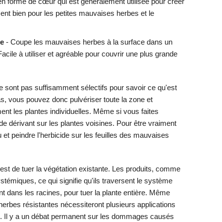
en forme de cœur qui est généralement utilisée pour créer
ent bien pour les petites mauvaises herbes et le
se
- Coupe les mauvaises herbes à la surface dans un
cile à utiliser et agréable pour couvrir une plus grande
e sont pas suffisamment sélectifs pour savoir ce qu'est
as, vous pouvez donc pulvériser toute la zone et
t les plantes individuelles. Même si vous faites
cide dérivant sur les plantes voisines. Pour être vraiment
u et peindre l'herbicide sur les feuilles des mauvaises
n est de tuer la végétation existante. Les produits, comme
miques, ce qui signifie qu'ils traversent le système
nt dans les racines, pour tuer la plante entière. Même
erbes résistantes nécessiteront plusieurs applications
. Il y a un débat permanent sur les dommages causés