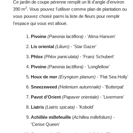
Ce jardin de coupe pérenne remplit un lit d'angle d'environ
2
390 m
. Vous pouvez l'utiliser comme plan de plantation ou
vous pouvez choisir parmi la liste de fleurs pour remplir
l'espace qui vous est alloué.
Pivoine
(Paeonia lactiflora)
- 'Alma Hansen'
Lis oriental
(Lilium)
- 'Star Gazer'
Phlox
(Phlox paniculata)
- 'Franz Schubert'
Pivoine
(Paeonia lactiflora)
- 'Longfellow'
Houx de mer
(Eryngium planum)
- 'Flat Sea Holly'
Sneezeweed
(Helenium autumnale)
- 'Butterpat'
Pavot d'Orient
(Papaver orientale)
- 'Livermere'
Liatris
(Liatris spicata)
- 'Kobold'
Achillée millefeuille
(
Achillea millefolium)
-
'Cerise Queen'