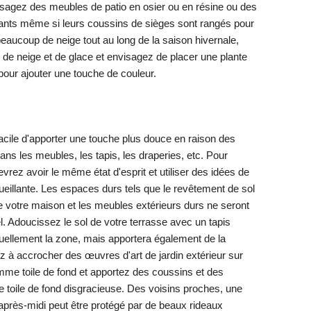
visagez des meubles de patio en osier ou en résine ou des
vitants même si leurs coussins de sièges sont rangés pour
beaucoup de neige tout au long de la saison hivernale,
de neige et de glace et envisagez de placer une plante
e pour ajouter une touche de couleur.
s facile d'apporter une touche plus douce en raison des
ans les meubles, les tapis, les draperies, etc. Pour
vrez avoir le même état d'esprit et utiliser des idées de
ueillante. Les espaces durs tels que le revêtement de sol
de votre maison et les meubles extérieurs durs ne seront
l. Adoucissez le sol de votre terrasse avec un tapis
suellement la zone, mais apportera également de la
ez à accrocher des œuvres d'art de jardin extérieur sur
mme toile de fond et apportez des coussins et des
ne toile de fond disgracieuse. Des voisins proches, une
'après-midi peut être protégé par de beaux rideaux