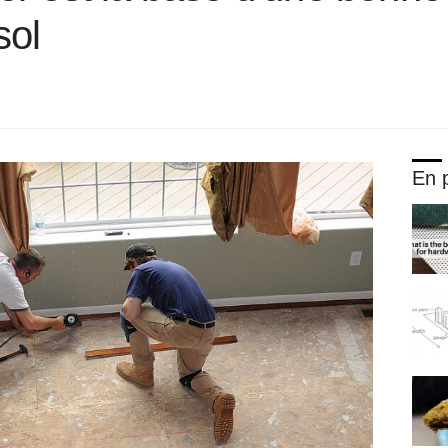
sol
En p