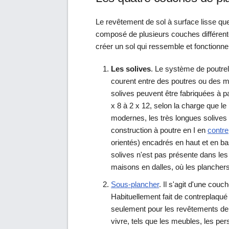
Le revêtement de sol à surface lisse q
composé de plusieurs couches différent
créer un sol qui ressemble et fonctionn
Les solives
. Le système de poutrell
courent entre des poutres ou des mu
solives peuvent être fabriquées à pa
x 8 à 2 x 12, selon la charge que l
modernes, les très longues solives
construction à poutre en I en
contre
orientés) encadrés en haut et en b
solives n'est pas présente dans les
maisons en dalles, où les planchers
Sous-plancher
. Il s'agit d'une couc
Habituellement fait de contreplaqué
seulement pour les revêtements de 
vivre, tels que les meubles, les per