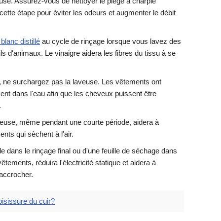
use. Assurez-vous de nettoyer le piège à charpie
ette étape pour éviter les odeurs et augmenter le débit
lanc distillé
au cycle de rinçage lorsque vous lavez des
 d'animaux. Le vinaigre aidera les fibres du tissu à se
.
, ne surchargez pas la laveuse. Les vêtements ont
ent dans l'eau afin que les cheveux puissent être
.
euse, même pendant une courte période, aidera à
nts qui sèchent à l'air.
ide dans le rinçage final ou d'une feuille de séchage dans
tements, réduira l'électricité statique et aidera à
accrocher.
isissure du cuir?