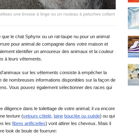
tilisez une brosse à linge ou un rouleau à peluches collant
 que le chat Sphynx ou un rat-taupe nu pour un animal
urrure pour animal de compagnie dans votre maison et
ement identifier un amoureux des animaux et la couleur
és à leurs vêtements.
s d'animaux sur les vêtements consiste à empêcher la
ste de nombreuses informations disponibles sur la façon de
hiens. Vous pouvez également sélectionner des races qui
iligence dans le toilettage de votre animal; il va encore
ne texture (
velours côtelé
,
laine
bouclée ou suède
) ou qui
es les
fibres artificielles
) vont attirer les cheveux. Mais il
re look de boule de fourrure: